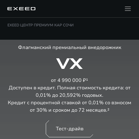
EXEED ЦЕНТР ПРЕМИУМ КАР СОЧИ
Флагманский премиальный внедорожник
VX
от 4 990 000 ₽¹
Доступен в кредит. Полная стоимость кредита: от
0,01% до 20,592% годовых.
Кредит с процентной ставкой от 0,01% со взносом
от 30% и сроком до 72 месяцев.²
Тест-драйв