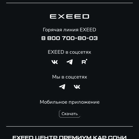
Специальные предложения
Технологии EXEED
Гарантия EXEED
Корпоративным клиентам
Знаковые клиенты EXEED
Помощь на дорогах
Онлайн-магазин аксессуаров
Горячая линия EXEED
8 800 700-80-03
EXEED в соцсетях
Мы в соцсетях
Мобильное приложение
EXEED ЦЕНТР ПРЕМИУМ КАР СОЧИ