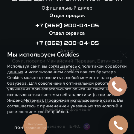
Официальный дилер
Отдел продаж
+7 (862) 200-04-05
Отдел сервиса
+7 (862) 200-04-05
Адрес
Мы используем Cookies
Сочи, посёлок Мамайский Перевал, Батумское
Используя сайт, вы соглашаетесь с
политикой обработки
шоссе, 111А
данных
и использованием cookies вашего браузера.
Cookies можно отключить в любой момент в настройках
браузера. Для обеспечения оптимальной работы и
улучшения пользовательского опыта на сайте могут
использоваться системы веб-аналитики (в том числе
Яндекс.Метрика). Продолжая использование сайта, Вы
© 2026 EXEED ЦЕНТР ПРЕМИУМ КАР СОЧИ
соглашаетесь с применением указанных технологий и
Правовая информация
размещением cookie-файлов.
Выгодное
Сделано в ПЕРКС
ПОНЯТНО
предложение