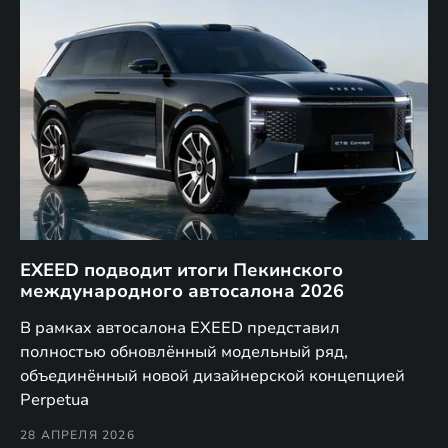
EXEED подводит итоги Пекинского
Д
международного автосалона 2026
E
в
а,
В рамках автосалона EXEED представил
EX
полностью обновлённый модельный ряд,
по
объединённый новой дизайнерской концепцией
(н
Perpetua
Co
28 АПРЕЛЯ 2026