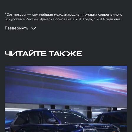
*Cosmoscow — крупнейшая международная ярмарка современного
искусства в России. Ярмарка основана в 2010 году, с 2014 года она
проходит ежегодно. Последний на данный момент 11-й выпуск
Развернуть
ярмарки Cosmoscow состоялся c 29 сентября по 1 октября 2023 года в
павильоне «Форум» ЦВК «Экспоцентр» на Красной Пресне, представив
более 74 галерей. Арт-событие посетило рекордное количество
гостей, более 31 000 человек.
ЧИТАЙТЕ ТАКЖЕ