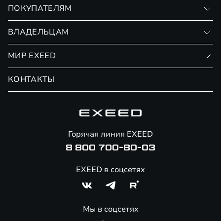
VX
ПОКУПАТЕЛЯМ
RX
Записаться на тест-драйв
ВЛАДЕЛЬЦАМ
Финансовые программы
Личный кабинет
МИР EXEED
Страхование
Записаться на сервис
Обмен / Trade-in
Новости и события
КОНТАКТЫ
Сервис
Специальные предложения
Технологии EXEED
Гарантия EXEED
Корпоративным клиентам
Знаковые клиенты EXEED
Помощь на дорогах
Онлайн-магазин аксессуаров
Горячая линия EXEED
8 800 700-80-03
EXEED в соцсетях
Мы в соцсетях