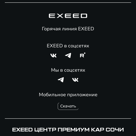
Специальные предложения
Технологии EXEED
Гарантия EXEED
Корпоративным клиентам
Знаковые клиенты EXEED
Помощь на дорогах
Онлайн-магазин аксессуаров
Горячая линия EXEED
EXEED в соцсетях
Мы в соцсетях
Мобильное приложение
EXEED ЦЕНТР ПРЕМИУМ КАР СОЧИ