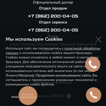
Официальный дилер
Отдел продаж
+7 (862) 200-04-05
Отдел сервиса
+7 (862) 200-04-05
Адрес
Мы используем Cookies
Сочи, посёлок Мамайский Перевал, Батумское
Используя сайт, вы соглашаетесь с
политикой обработки
шоссе, 111А
данных
и использованием cookies вашего браузера.
Cookies можно отключить в любой момент в настройках
браузера. Для обеспечения оптимальной работы и
улучшения пользовательского опыта на сайте могут
использоваться системы веб-аналитики (в том числе
Яндекс.Метрика). Продолжая использование сайта, Вы
© 2026 EXEED ЦЕНТР ПРЕМИУМ КАР СОЧИ
соглашаетесь с применением указанных технологий и
Правовая информация
размещением cookie-файлов.
Выгодное
Сделано в ПЕРКС
ПОНЯТНО
предложение