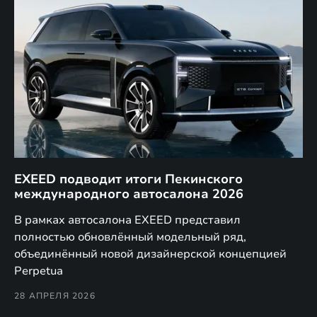
EXEED подводит итоги Пекинского
Д
международного автосалона 2026
E
в
а,
В рамках автосалона EXEED представил
EX
полностью обновлённый модельный ряд,
по
объединённый новой дизайнерской концепцией
(н
Perpetua
Co
28 АПРЕЛЯ 2026
24