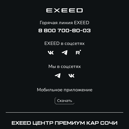
Гарантия EXEED
Корпоративным клиентам
Знаковые клиенты EXEED
Помощь на дорогах
Онлайн-магазин аксессуаров
Горячая линия EXEED
8 800 700-80-03
EXEED в соцсетях
Мы в соцсетях
Мобильное приложение
EXEED ЦЕНТР ПРЕМИУМ КАР СОЧИ