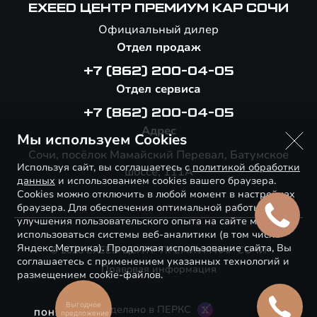
EXEED ЦЕНТР ПРЕМИУМ КАР СОЧИ
Официальный дилер
Отдел продаж
+7 (862) 200-04-05
Отдел сервиса
+7 (862) 200-04-05
Адрес
Мы используем Cookies
Сочи, посёлок Мамайский Перевал, Батумское
Используя сайт, вы соглашаетесь с
политикой обработки
шоссе, 111А
данных
и использованием cookies вашего браузера.
Cookies можно отключить в любой момент в настройках
браузера. Для обеспечения оптимальной работы и
улучшения пользовательского опыта на сайте могут
использоваться системы веб-аналитики (в том числе
Яндекс.Метрика). Продолжая использование сайта, Вы
© 2026 EXEED ЦЕНТР ПРЕМИУМ КАР СОЧИ
соглашаетесь с применением указанных технологий и
Правовая информация
размещением cookie-файлов.
Выгодное
Сделано в ПЕРКС
ПОНЯТНО
предложение