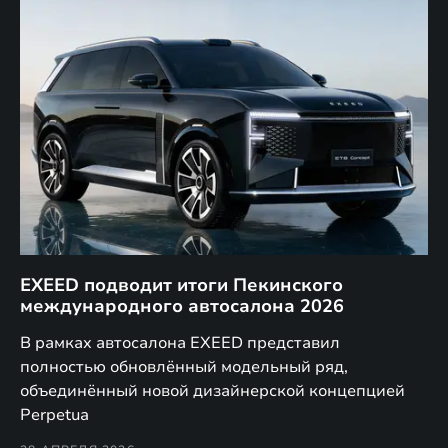
EXEED подводит итоги Пекинского
Д
международного автосалона 2026
E
в
а,
В рамках автосалона EXEED представил
EX
полностью обновлённый модельный ряд,
по
объединённый новой дизайнерской концепцией
(н
Perpetua
Co