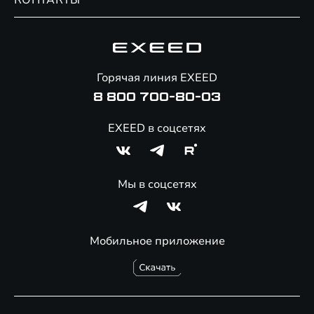
КОНТАКТЫ
Сервис
Специальные предложения
Технологии EXEED
Гарантия EXEED
Корпоративным клиентам
Знаковые клиенты EXEED
Помощь на дорогах
Онлайн-магазин аксессуаров
Горячая линия EXEED
8 800 700-80-03
EXEED в соцсетях
Мы в соцсетях
Мобильное приложение