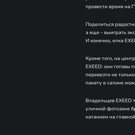
провести время на Г
Поделиться радостн
а еще – выиграть э
И конечно, елка EXE
Кроме того, на цен
EXEED: они готовы п
перевезти не только
пакету в салоне мож
Владельцев EXEED т
уличной фотозоне бр
катанием на главно