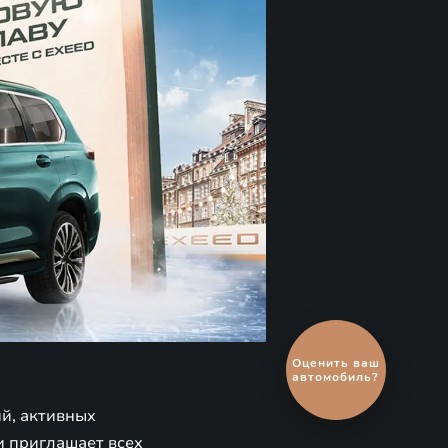
Выгодный
обмен
автомобиля
й, активных
и приглашает всех