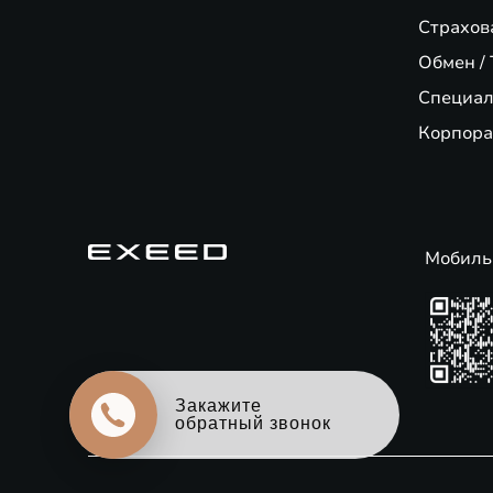
Страхов
Обмен / 
Специал
Корпора
Мобиль
Оцените свой авто
в обмен на новый