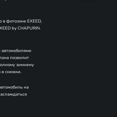
о в фотозоне EXEED,
EXEED by CHAPURIN.
с автомобилями
лона позволит
 полному зимнему
 в снежки.
автомобиль на
наслаждаться