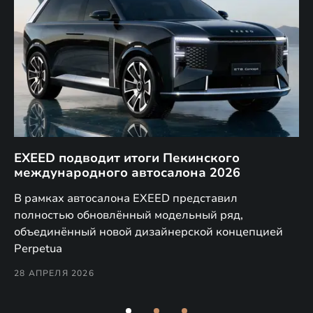
EXEED подводит итоги Пекинского
Д
международного автосалона 2026
E
в
а,
В рамках автосалона EXEED представил
EX
полностью обновлённый модельный ряд,
по
объединённый новой дизайнерской концепцией
(н
Perpetua
Co
28 АПРЕЛЯ 2026
24