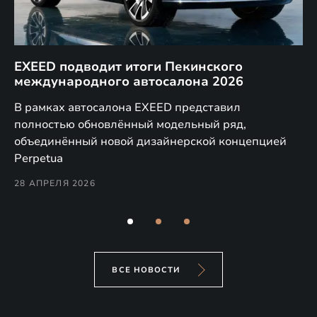
EXEED подводит итоги Пекинского
Д
международного автосалона 2026
E
в
а,
В рамках автосалона EXEED представил
EX
полностью обновлённый модельный ряд,
по
объединённый новой дизайнерской концепцией
(н
Perpetua
Co
28 АПРЕЛЯ 2026
24
ВСЕ НОВОСТИ